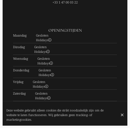
+33 1 47 00 03 22
OPENINGSTIJDEN
Maandag
Gesloten
Holidays
Dinsdag
Gesloten
Holidays
Woensdag
Gesloten
Holidays
Donderdag
Gesloten
Holidays
Vrijdag
Gesloten
Holidays
Zaterdag
Gesloten
Holidays
Zondag
Gesloten
Holidays
Deze website gebruikt alleen cookies die strikt noodzakelijk zijn om de
website te laten functioneren. Wij gebruiken geen tracking- of
ABONNEER JE OP ONZE NIEUWSBRIEF
marketingcookies.