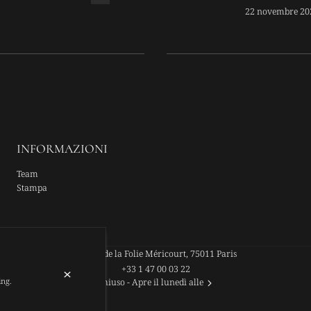
EX-CANDID
22 novembre 20
INFORMAZIONI
Team
Stampa
44 Rue de la Folie Méricourt, 75011 Paris
+33 1 47 00 03 22
ing.
Chiuso
- Apre il lunedì alle