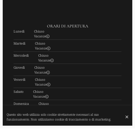
ORARI DI APERTURA
Lunedì
Chiuso
Vacanze
Martedì
Chiuso
Vacanze
Mercoledì
Chiuso
Vacanze
Giovedì
Chiuso
Vacanze
Venerdì
Chiuso
Vacanze
Sabato
Chiuso
Vacanze
Domenica
Chiuso
Vacanze
Questo sito web utilizza solo cookie strettamente necessari al suo
ISCRIVITI ALLA NOSTRA NEWSLETTER
funzionamento. Non utilizziamo cookie di tracciamento o di marketing.