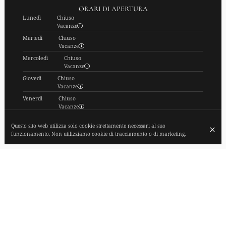
ORARI DI APERTURA
Lunedì
Chiuso
Vacanze
Martedì
Chiuso
Vacanze
Mercoledì
Chiuso
Vacanze
Giovedì
Chiuso
Vacanze
Venerdì
Chiuso
Vacanze
Sabato
Chiuso
Questo sito web utilizza solo cookie strettamente necessari al suo
Vacanze
funzionamento. Non utilizziamo cookie di tracciamento o di marketing.
Domenica
Chiuso
Vacanze
ISCRIVITI ALLA NOSTRA NEWSLETTER
© FIEF 2026
Avviso legale
Protezione dei dati
Impostazioni dei cookie
Creato da CentralApp
Accedi