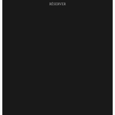
RÉSERVER