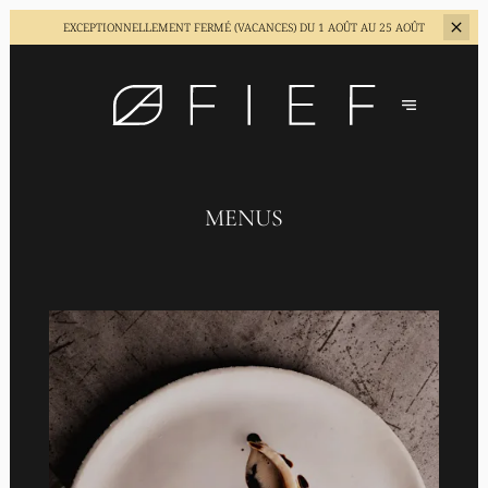
EXCEPTIONNELLEMENT FERMÉ (VACANCES)
DU 1 AOÛT AU 25 AOÛT
MENUS