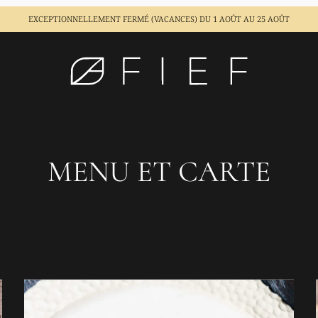
EXCEPTIONNELLEMENT FERMÉ (VACANCES)
DU 1 AOÛT AU 25 AOÛT
MENU ET CARTE