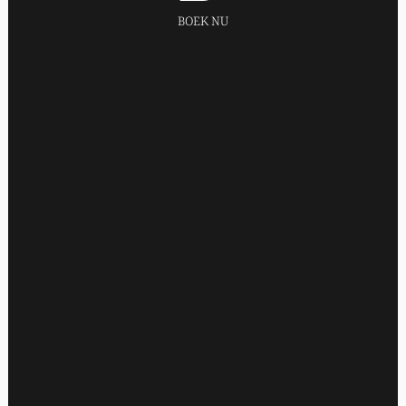
BOEK NU