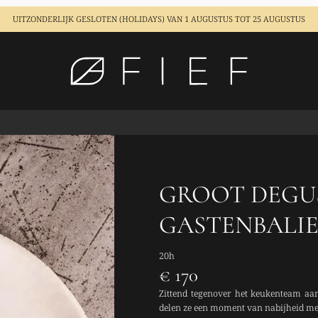
UITZONDERLIJK GESLOTEN (HOLIDAYS)
VAN 1 AUGUSTUS TOT 25 AUGUSTUS
GROOT DEGUS
GASTENBALI
20h
€ 170
Zittend tegenover het keukenteam aan
delen ze een moment van nabijheid met