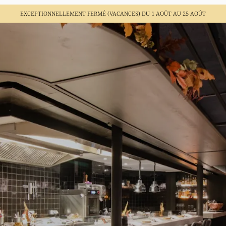
EXCEPTIONNELLEMENT FERMÉ (VACANCES)
DU 1 AOÛT AU 25 AOÛT