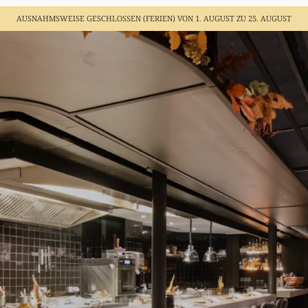
AUSNAHMSWEISE GESCHLOSSEN (FERIEN)
VON 1. AUGUST ZU 25. AUGUST