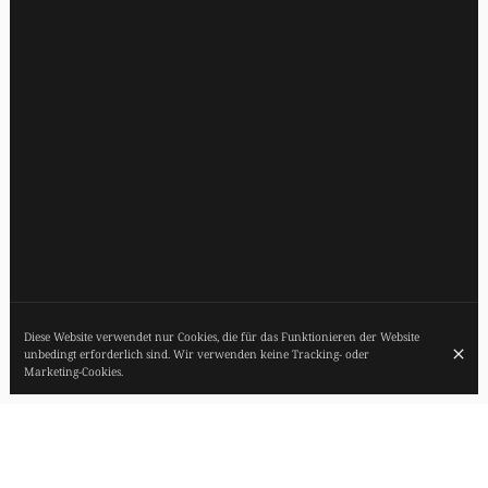
Diese Website verwendet nur Cookies, die für das Funktionieren der Website
unbedingt erforderlich sind. Wir verwenden keine Tracking- oder
Marketing-Cookies.
NACHHALTIGE, IN FRANKREICH GEBORENE
UND HERGESTELLTE GASTRONOMIE. 1 STERN