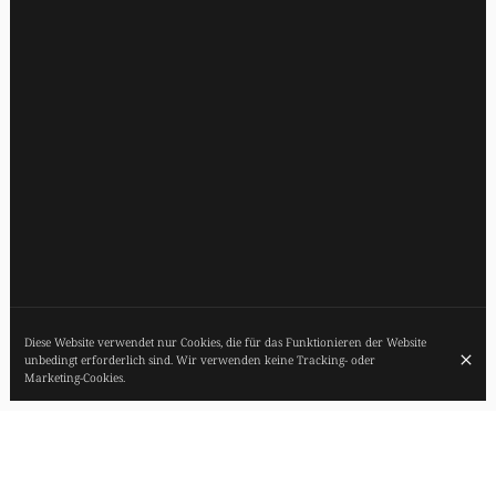
Diese Website verwendet nur Cookies, die für das Funktionieren der Website
unbedingt erforderlich sind. Wir verwenden keine Tracking- oder
Marketing-Cookies.
NACHHALTIGE, IN FRANKREICH GEBORENE
UND HERGESTELLTE GASTRONOMIE. 1 STERN